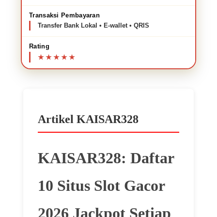
Transaksi Pembayaran
Transfer Bank Lokal • E-wallet • QRIS
Rating
Artikel KAISAR328
KAISAR328: Daftar
10 Situs Slot Gacor
2026 Jackpot Setiap