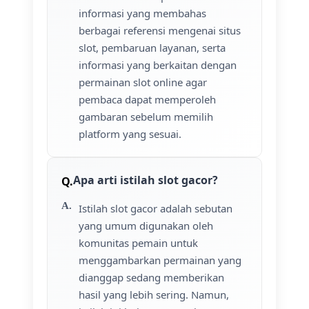
informasi yang membahas
berbagai referensi mengenai situs
slot, pembaruan layanan, serta
informasi yang berkaitan dengan
permainan slot online agar
pembaca dapat memperoleh
gambaran sebelum memilih
platform yang sesuai.
Apa arti istilah slot gacor?
Istilah slot gacor adalah sebutan
yang umum digunakan oleh
komunitas pemain untuk
menggambarkan permainan yang
dianggap sedang memberikan
hasil yang lebih sering. Namun,