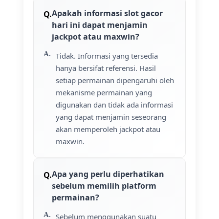
Apakah informasi slot gacor
hari ini dapat menjamin
jackpot atau maxwin?
Tidak. Informasi yang tersedia
hanya bersifat referensi. Hasil
setiap permainan dipengaruhi oleh
mekanisme permainan yang
digunakan dan tidak ada informasi
yang dapat menjamin seseorang
akan memperoleh jackpot atau
maxwin.
Apa yang perlu diperhatikan
sebelum memilih platform
permainan?
Sebelum menggunakan suatu