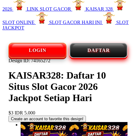
2026
LINK SLOT GACOR
KAISAR 328
SLOT ONLINE
SLOT GACOR HARI INI
SLOT
JACKPOT
LOGIN
DAFTAR
Design ID: 74165272
KAISAR328: Daftar 10
Situs Slot Gacor 2026
Jackpot Setiap Hari
$3
IDR 5.000
Create an account to favorite this design!