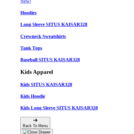
New!
Hoodies
Long Sleeve SITUS KAISAR328
Crewneck Sweatshirts
Tank Tops
Baseball SITUS KAISAR328
Kids Apparel
Kids SITUS KAISAR328
Kids Hoodie
Kids Long Sleeve SITUS KAISAR328
Back To Menu