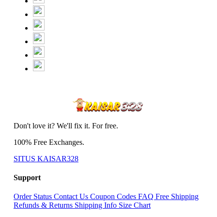
Don't love it? We'll fix it. For free.
100% Free Exchanges.
SITUS KAISAR328
Support
Order Status
Contact Us
Coupon Codes
FAQ
Free Shipping
Refunds & Returns
Shipping Info
Size Chart