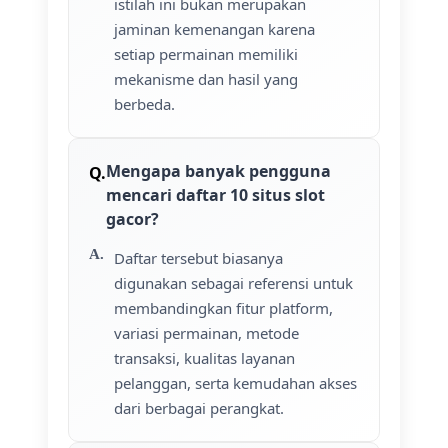
istilah ini bukan merupakan
jaminan kemenangan karena
setiap permainan memiliki
mekanisme dan hasil yang
berbeda.
Mengapa banyak pengguna
mencari daftar 10 situs slot
gacor?
Daftar tersebut biasanya
digunakan sebagai referensi untuk
membandingkan fitur platform,
variasi permainan, metode
transaksi, kualitas layanan
pelanggan, serta kemudahan akses
dari berbagai perangkat.