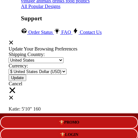
vintage
animals
drinks
food
politics
All Popular Designs
Support
Order Status
FAQ
Contact Us
Update Your Browsing Preferences
Shipping Country:
Currency:
Cancel
Katie:
5'10"
160
PROMO
Select your person:
Male
Female
LOGIN