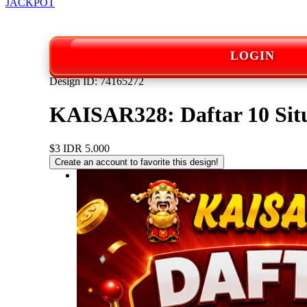
JACKPOT
LOGIN
Design ID: 74165272
KAISAR328: Daftar 10 Situ
$3
IDR 5.000
Create an account to favorite this design!