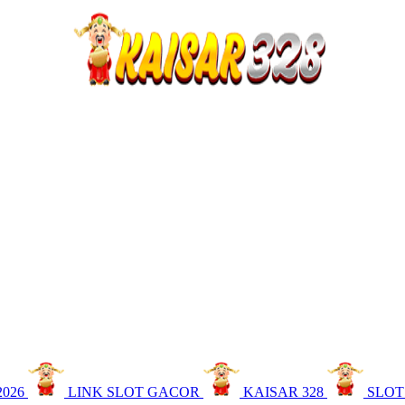
026
LINK SLOT GACOR
KAISAR 328
SLOT