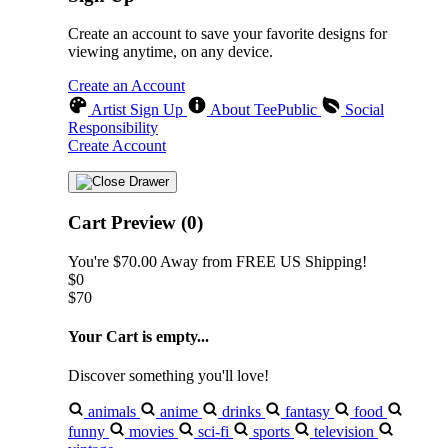
Create an account to save your favorite designs for
viewing anytime, on any device.
Create an Account
Artist Sign Up
About TeePublic
Social
Responsibility
Create Account
Cart Preview (0)
You're
$70.00
Away from
FREE US Shipping!
$0
$70
Your Cart is empty...
Discover something you'll love!
animals
anime
drinks
fantasy
food
funny
movies
sci-fi
sports
television