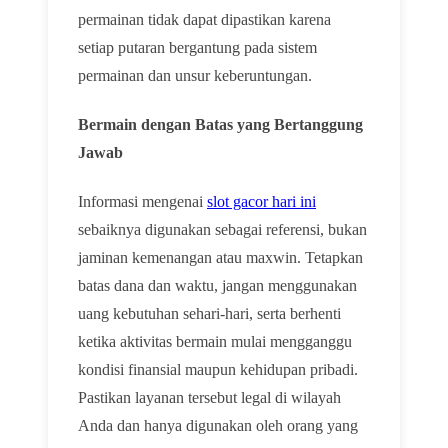
permainan tidak dapat dipastikan karena
setiap putaran bergantung pada sistem
permainan dan unsur keberuntungan.
Bermain dengan Batas yang Bertanggung
Jawab
Informasi mengenai
slot gacor hari ini
sebaiknya digunakan sebagai referensi, bukan
jaminan kemenangan atau maxwin. Tetapkan
batas dana dan waktu, jangan menggunakan
uang kebutuhan sehari-hari, serta berhenti
ketika aktivitas bermain mulai mengganggu
kondisi finansial maupun kehidupan pribadi.
Pastikan layanan tersebut legal di wilayah
Anda dan hanya digunakan oleh orang yang