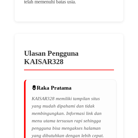
telah memenuhi batas usia.
Ulasan Pengguna
KAISAR328
Raka Pratama
KAISAR328 memiliki tampilan situs
yang mudah dipahami dan tidak
membingungkan. Informasi link dan
menu utama tersusun rapi sehingga
pengguna bisa mengakses halaman
yang dibutuhkan dengan lebih cepat.