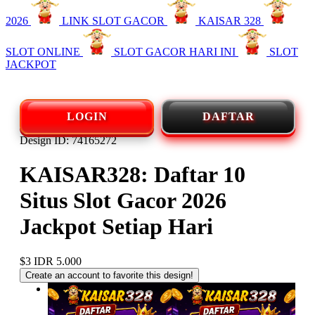
2026
LINK SLOT GACOR
KAISAR 328
SLOT ONLINE
SLOT GACOR HARI INI
SLOT
JACKPOT
LOGIN
DAFTAR
Design ID: 74165272
KAISAR328: Daftar 10
Situs Slot Gacor 2026
Jackpot Setiap Hari
$3
IDR 5.000
Create an account to favorite this design!