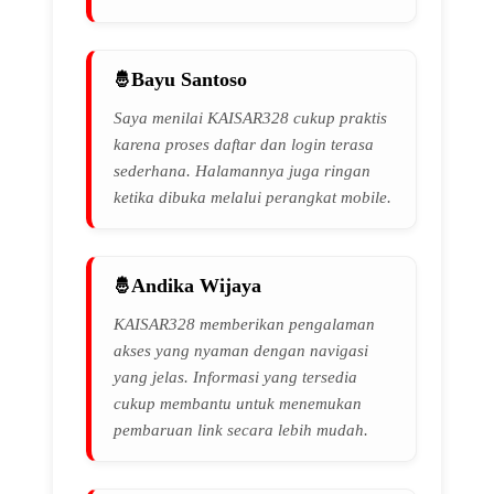
Bayu Santoso
Saya menilai KAISAR328 cukup praktis
karena proses daftar dan login terasa
sederhana. Halamannya juga ringan
ketika dibuka melalui perangkat mobile.
Andika Wijaya
KAISAR328 memberikan pengalaman
akses yang nyaman dengan navigasi
yang jelas. Informasi yang tersedia
cukup membantu untuk menemukan
pembaruan link secara lebih mudah.