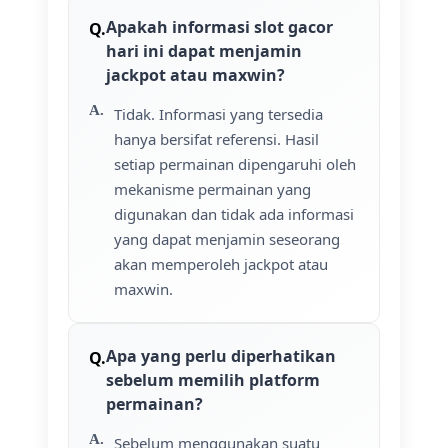
Apakah informasi slot gacor
hari ini dapat menjamin
jackpot atau maxwin?
Tidak. Informasi yang tersedia
hanya bersifat referensi. Hasil
setiap permainan dipengaruhi oleh
mekanisme permainan yang
digunakan dan tidak ada informasi
yang dapat menjamin seseorang
akan memperoleh jackpot atau
maxwin.
Apa yang perlu diperhatikan
sebelum memilih platform
permainan?
Sebelum menggunakan suatu