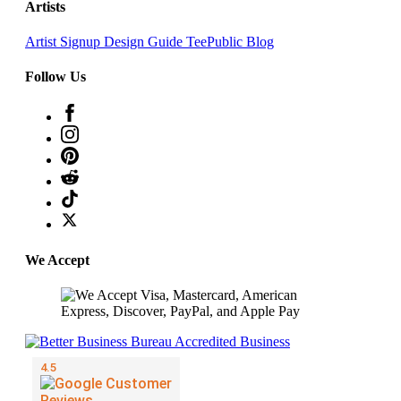
Artists
Artist Signup
Design Guide
TeePublic Blog
Follow Us
We Accept