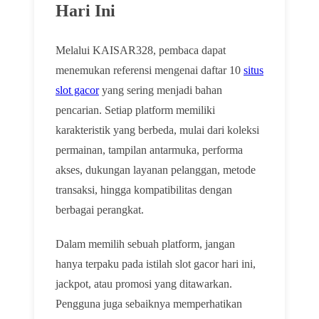
Hari Ini
Melalui KAISAR328, pembaca dapat
menemukan referensi mengenai daftar 10
situs
slot gacor
yang sering menjadi bahan
pencarian. Setiap platform memiliki
karakteristik yang berbeda, mulai dari koleksi
permainan, tampilan antarmuka, performa
akses, dukungan layanan pelanggan, metode
transaksi, hingga kompatibilitas dengan
berbagai perangkat.
Dalam memilih sebuah platform, jangan
hanya terpaku pada istilah slot gacor hari ini,
jackpot, atau promosi yang ditawarkan.
Pengguna juga sebaiknya memperhatikan