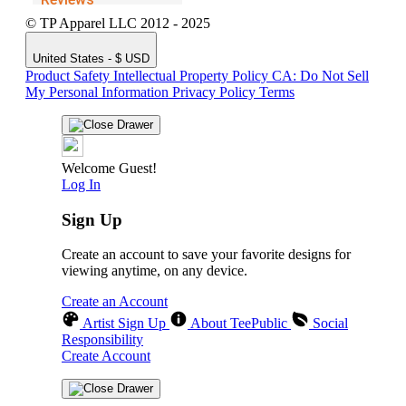
© TP Apparel LLC 2012 - 2025
United States - $ USD
Product Safety
Intellectual Property Policy
CA: Do Not Sell
My Personal Information
Privacy Policy
Terms
Welcome Guest!
Log In
Sign Up
Create an account to save your favorite designs for
viewing anytime, on any device.
Create an Account
Artist Sign Up
About TeePublic
Social
Responsibility
Create Account