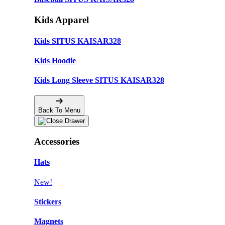
Kids Apparel
Kids SITUS KAISAR328
Kids Hoodie
Kids Long Sleeve SITUS KAISAR328
Back To Menu
Accessories
Hats
New!
Stickers
Magnets