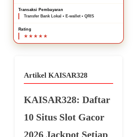
Transaksi Pembayaran
Transfer Bank Lokal • E-wallet • QRIS
Rating
Artikel KAISAR328
KAISAR328: Daftar
10 Situs Slot Gacor
2026 Jackpot Setiap