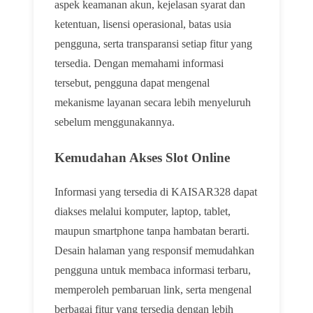
aspek keamanan akun, kejelasan syarat dan
ketentuan, lisensi operasional, batas usia
pengguna, serta transparansi setiap fitur yang
tersedia. Dengan memahami informasi
tersebut, pengguna dapat mengenal
mekanisme layanan secara lebih menyeluruh
sebelum menggunakannya.
Kemudahan Akses Slot Online
Informasi yang tersedia di KAISAR328 dapat
diakses melalui komputer, laptop, tablet,
maupun smartphone tanpa hambatan berarti.
Desain halaman yang responsif memudahkan
pengguna untuk membaca informasi terbaru,
memperoleh pembaruan link, serta mengenal
berbagai fitur yang tersedia dengan lebih