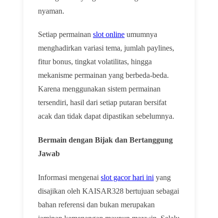
nyaman.
Setiap permainan
slot online
umumnya
menghadirkan variasi tema, jumlah paylines,
fitur bonus, tingkat volatilitas, hingga
mekanisme permainan yang berbeda-beda.
Karena menggunakan sistem permainan
tersendiri, hasil dari setiap putaran bersifat
acak dan tidak dapat dipastikan sebelumnya.
Bermain dengan Bijak dan Bertanggung
Jawab
Informasi mengenai
slot gacor hari ini
yang
disajikan oleh KAISAR328 bertujuan sebagai
bahan referensi dan bukan merupakan