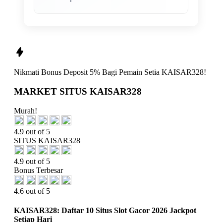
Nikmati
Bonus Deposit 5%
Bagi Pemain Setia
KAISAR328!
MARKET SITUS KAISAR328
Murah!
4.9 out of 5
SITUS KAISAR328
4.9 out of 5
Bonus Terbesar
4.6 out of 5
KAISAR328: Daftar 10 Situs Slot Gacor 2026 Jackpot
Setiap Hari