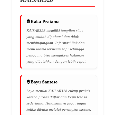
Raka Pratama
KAISAR328 memiliki tampilan situs
yang mudah dipahami dan tidak
membingungkan. Informasi link dan
menu utama tersusun rapi sehingga
pengguna bisa mengakses halaman
yang dibutuhkan dengan lebih cepat.
Bayu Santoso
Saya menilai KAISAR328 cukup praktis
karena proses daftar dan login terasa
sederhana. Halamannya juga ringan
ketika dibuka melalui perangkat mobile.