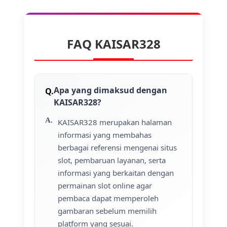
FAQ KAISAR328
Apa yang dimaksud dengan
KAISAR328?
KAISAR328 merupakan halaman
informasi yang membahas
berbagai referensi mengenai situs
slot, pembaruan layanan, serta
informasi yang berkaitan dengan
permainan slot online agar
pembaca dapat memperoleh
gambaran sebelum memilih
platform yang sesuai.