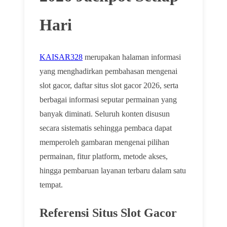
Hari
KAISAR328
merupakan halaman informasi
yang menghadirkan pembahasan mengenai
slot gacor, daftar situs slot gacor 2026, serta
berbagai informasi seputar permainan yang
banyak diminati. Seluruh konten disusun
secara sistematis sehingga pembaca dapat
memperoleh gambaran mengenai pilihan
permainan, fitur platform, metode akses,
hingga pembaruan layanan terbaru dalam satu
tempat.
Referensi Situs Slot Gacor