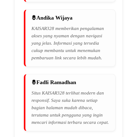
Andika Wijaya
KAISAR328 memberikan pengalaman
akses yang nyaman dengan navigasi
yang jelas. Informasi yang tersedia
cukup membantu untuk menemukan
pembaruan link secara lebih mudah.
Fadli Ramadhan
Situs KAISAR328 terlihat modern dan
responsif. Saya suka karena setiap
bagian halaman mudah dibaca,
terutama untuk pengguna yang ingin
mencari informasi terbaru secara cepat.